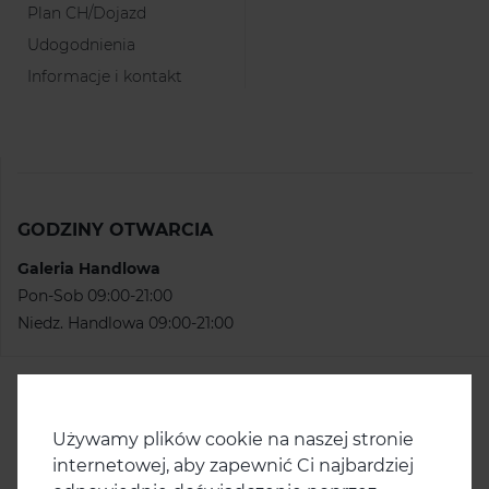
Plan CH/Dojazd
Udogodnienia
Informacje i kontakt
GODZINY OTWARCIA
Galeria Handlowa
Pon-Sob 09:00-21:00
Niedz. Handlowa 09:00-21:00
KONTAKT
Centrum Handlowe Korona
Używamy plików cookie na naszej stronie
ul. Krzywoustego 126
internetowej, aby zapewnić Ci najbardziej
51–421 Wrocław