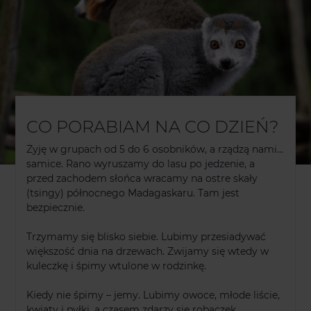
CO PORABIAM NA CO DZIEŃ?
Żyję w grupach od 5 do 6 osobników, a rządzą nami…
samice. Rano wyruszamy do lasu po jedzenie, a
przed zachodem słońca wracamy na ostre skały
(tsingy) północnego Madagaskaru. Tam jest
bezpiecznie.
Trzymamy się blisko siebie. Lubimy przesiadywać
większość dnia na drzewach. Zwijamy się wtedy w
kuleczkę i śpimy wtulone w rodzinkę.
Kiedy nie śpimy – jemy. Lubimy owoce, młode liście,
kwiaty i pyłki, a czasem zdarzy się robaczek.