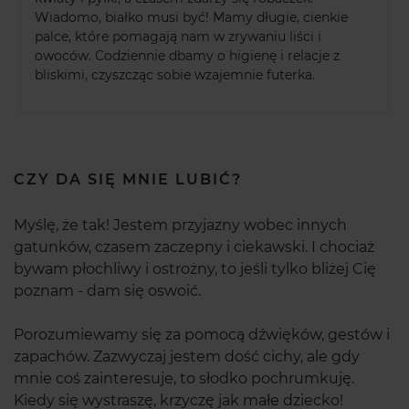
Wiadomo, białko musi być! Mamy długie, cienkie
palce, które pomagają nam w zrywaniu liści i
owoców. Codziennie dbamy o higienę i relacje z
bliskimi, czyszcząc sobie wzajemnie futerka.
CZY DA SIĘ MNIE LUBIĆ?
Myślę, że tak! Jestem przyjazny wobec innych
gatunków, czasem zaczepny i ciekawski. I chociaż
bywam płochliwy i ostrożny, to jeśli tylko bliżej Cię
poznam - dam się oswoić.
Porozumiewamy się za pomocą dźwięków, gestów i
zapachów. Zazwyczaj jestem dość cichy, ale gdy
mnie coś zainteresuje, to słodko pochrumkuję.
Kiedy się wystraszę, krzyczę jak małe dziecko!