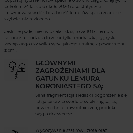
populacji tych lemurów spadnie o 50% w ciągu kolejnych 3
pokoleń (24 lat), ale około 2020 roku statystyki
poszybowały w dół. Liczebność lemurów spada znacznie
szybciej niż zakładano.
Jeśli nie podejmiemy działań dziś, to za 10 lat lemury
koroniaste podzielą losy motylka modraszka, tygryska
kaspijskiego czy wilka sycylijskiego i znikną z powierzchni
ziemi.
GŁÓWNYMI
ZAGROŻENIAMI DLA
GATUNKU LEMURA
KORONIASTEGO SĄ:
Silna fragmentacja siedlisk i pogorszenie się
ich jakości z powodu powiększającej się
powierzchni upraw rolniczych, produkcji
węgla drzewnego
Wydobywanie szafirów i złota oraz