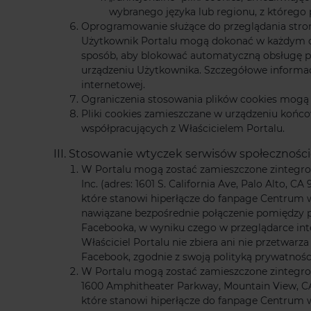
wybranego języka lub regionu, z którego 
Oprogramowanie służące do przeglądania str
Użytkownik Portalu mogą dokonać w każdym cza
sposób, aby blokować automatyczną obsługę p
urządzeniu Użytkownika. Szczegółowe informac
internetowej.
Ograniczenia stosowania plików cookies mogą 
Pliki cookies zamieszczane w urządzeniu ko
współpracujących z Właścicielem Portalu.
III. Stosowanie wtyczek serwisów społecznoś
W Portalu mogą zostać zamieszczone zintegro
Inc. (adres: 1601 S. California Ave, Palo Al
które stanowi hiperłącze do fanpage Centrum w
nawiązane bezpośrednie połączenie pomiędzy 
Facebooka, w wyniku czego w przeglądarce in
Właściciel Portalu nie zbiera ani nie przetw
Facebook, zgodnie z swoją polityką prywatnośc
W Portalu mogą zostać zamieszczone zintegro
1600 Amphitheater Parkway, Mountain View, 
które stanowi hiperłącze do fanpage Centrum w