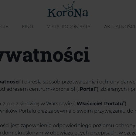
CJE
KINO
MISJA: KORONIASTY
AKTUALNOŚCI
ywatności
watności
”) określa sposób przetwarzania i ochrony da
od adresem centrum-korona.pl („
Portal
”), zbieranych i
 z o.o.
z siedzibą w Warszawie („
Właściciel Portalu
”).
owników Portalu oraz zapewnia o swoim przywiązaniu d
ności jest zapewnienie odpowiedniego poziomu ochrony
dom określonym w obowiązujących przepisach, w szczegó