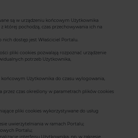
owywane są w urządzeniu końcowym Użytkownika
j, z której pochodzą, czas przechowywania ich na
ich dostęp jest Właściciel Portalu.
ści pliki cookies pozwalają rozpoznać urządzenie
widualnych potrzeb Użytkownika,
niu końcowym Użytkownika do czasu wylogowania,
ka przez czas określony w parametrach plików cookies
lniające pliki cookies wykorzystywane do usług
sie uwierzytelniania w ramach Portalu;
towych Portalu;
alizację interfejsu Użytkownika, np. w zakresie