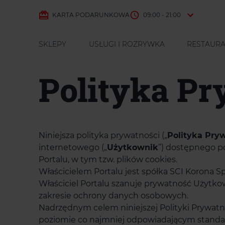
KARTA PODARUNKOWA
09:00 - 21:00
SKLEPY
USŁUGI I ROZRYWKA
RESTAURA
Polityka Pr
Niniejsza polityka prywatności („
Polityka Pry
internetowego („
Użytkownik
”) dostępnego p
Portalu, w tym tzw. plików cookies.
Właścicielem Portalu jest spółka SCI Korona Sp.
Właściciel Portalu szanuje prywatność Użytk
zakresie ochrony danych osobowych.
Nadrzędnym celem niniejszej Polityki Prywat
poziomie co najmniej odpowiadającym standar