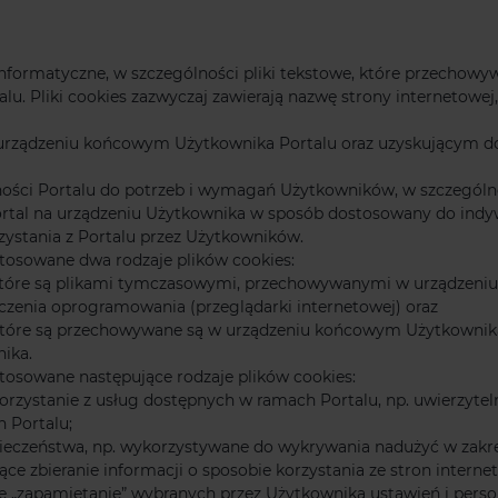
ne informatyczne, w szczególności pliki tekstowe, które przech
alu. Pliki cookies zazwyczaj zawierają nazwę strony internetowe
rządzeniu końcowym Użytkownika Portalu oraz uzyskującym do n
ności Portalu do potrzeb i wymagań Użytkowników, w szczególno
ortal na urządzeniu Użytkownika w sposób dostosowany do indy
ystania z Portalu przez Użytkowników.
osowane dwa rodzaje plików cookies:
s), które są plikami tymczasowymi, przechowywanymi w urządze
ączenia oprogramowania (przeglądarki internetowej) oraz
s), które są przechowywane są w urządzeniu końcowym Użytkowni
nika.
osowane następujące rodzaje plików cookies:
 korzystanie z usług dostępnych w ramach Portalu, np. uwierzyte
 Portalu;
zpieczeństwa, np. wykorzystywane do wykrywania nadużyć w zakre
ące zbieranie informacji o sposobie korzystania ze stron interne
ce „zapamiętanie” wybranych przez Użytkownika ustawień i person