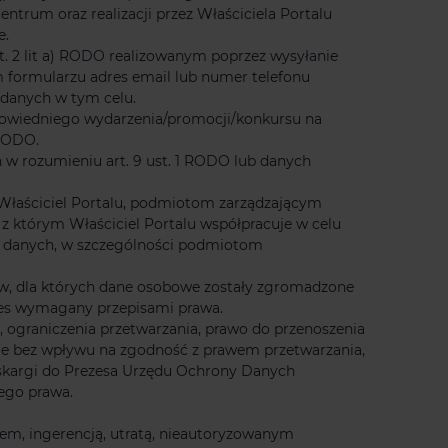
trum oraz realizacji przez Właściciela Portalu
e.
ust. 2 lit a) RODO realizowanym poprzez wysyłanie
 formularzu adres email lub numer telefonu
o danych w tym celu.
dpowiedniego wydarzenia/promocji/konkursu na
 RODO.
w rozumieniu art. 9 ust. 1 RODO lub danych
Właściciel Portalu, podmiotom zarządzającym
, z którym Właściciel Portalu współpracuje w celu
a danych, w szczególności podmiotom
elów, dla których dane osobowe zostały zgromadzone
res wymagany przepisami prawa.
a, ograniczenia przetwarzania, prawo do przenoszenia
ie bez wpływu na zgodność z prawem przetwarzania,
 skargi do Prezesa Urzędu Ochrony Danych
ego prawa.
iem, ingerencją, utratą, nieautoryzowanym