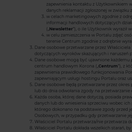
zapewnienia kontaktu z Użytkownikiem w 
danych reklamacji zgłoszonej w związku z 
w celach marketingowych zgodnie z odrębni
informacji handlowych dotyczących dzia
(„
Newsletter
”), o ile Użytkownik wyraził
w celu zamieszczenia w Portalu zdjęć os
terenie Centrum zgodnie z odrębnie wyrażoną
Dane osobowe przetwarzane przez Właściciela 
dotyczących wyroków skazujących i naruszeń p
Dane osobowe mogą być ujawnione każdemu pod
centrum handlowym Korona („
Centrum
”), z 
zapewnienia prawidłowego funkcjonowania Por
zapewniającym usługi hostingu Portalu oraz usł
Dane osobowe będą przetwarzane przez okres pr
lub do dnia odwołania zgody na przetwarzanie
Każda osoba, której dane dotyczą, posiada praw
danych lub do wniesienia sprzeciwu wobec ic
którego dokonano na podstawie zgody przed je
Osobowych, w przypadku gdy przetwarzanie je
Właściciel Portalu przetwarza/nie przetwarz
Właściciel Portalu dokłada wszelkich starań, 