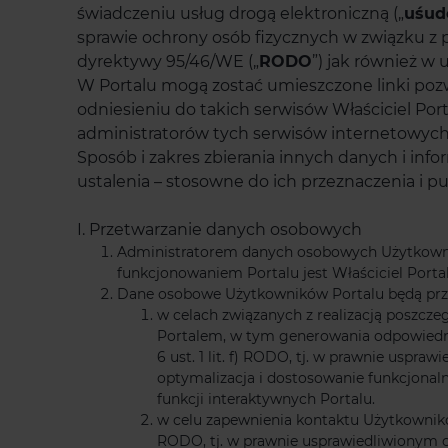
świadczeniu usług drogą elektroniczną („
uśud
sprawie ochrony osób fizycznych w związku z
dyrektywy 95/46/WE („
RODO
”) jak również w 
W Portalu mogą zostać umieszczone linki poz
odniesieniu do takich serwisów Właściciel Port
administratorów tych serwisów internetowych
Sposób i zakres zbierania innych danych i inf
ustalenia – stosowne do ich przeznaczenia i 
I. Przetwarzanie danych osobowych
Administratorem danych osobowych Użytkownikó
funkcjonowaniem Portalu jest Właściciel Portalu
Dane osobowe Użytkowników Portalu będą przet
w celach związanych z realizacją poszcze
Portalem, w tym generowania odpowiedni
6 ust. 1 lit. f) RODO, tj. w prawnie usp
optymalizacja i dostosowanie funkcjona
funkcji interaktywnych Portalu.
w celu zapewnienia kontaktu Użytkownikom
RODO, tj. w prawnie usprawiedliwionym c