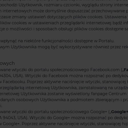
pochodzi Użytkownik, rozmiaru czcionki, wyglądu strony interne
on internetowych może domyślnie dopuszczać przechowywanie 
sie zmiany ustawień dotyczących plików cookies. Ustawienia 
lików cookies w ustawieniach przeglądarki internetowej bądź 
je o możliwości i sposobach obsługi plików cookies dostępne 
wpłynąć na niektóre funkcjonalności dostępne w Portalu.
ńcowym Użytkownika mogą być wykorzystywane również przez r
ciowych
wane wtyczki do portalu społecznościowego Facebook.com („
F
to, CA 94304, USA). Wtyczki do Facebook można rozpoznać po de
 Facebooku. Poprzez aktywne naciśnięcie wtyczki, stanowiącej 
przeglądarką internetową Użytkownika, zainstalowaną na urzą
ternetowej Użytkownika zostanie wyświetlony fanpage Centrum
arza danych osobowych Użytkownika a podmiotem zbierającym i 
i.
wane wtyczki do portalu społecznościowego Google+ („
Google
CA 94043, USA). Wtyczki do Google+ można rozpoznać po dedy
 Google+. Poprzez aktywne naciśnięcie wtyczki, stanowiącej hip