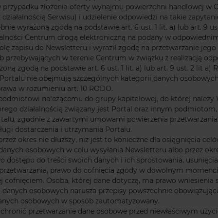
przypadku złożenia oferty wynajmu powierzchni handlowej w Cen
działalnością Serwisu) i udzielenie odpowiedzi na takie zapytani
e wyrażoną zgodą na podstawie art. 6 ust. 1 lit. a) lub art. 9 
łalności Centrum drogą elektroniczną na podany w odpowiednim
 wolę zapisu do Newsletteru i wyraził zgodę na przetwarzanie jeg
ób przebywających w terenie Centrum w związku z realizacją o
 zgodą na podstawie art. 6 ust. 1 lit. a) lub art. 9 ust. 2 lit a)
Portalu nie obejmują szczególnych kategorii danych osobowych 
rawa w rozumieniu art. 10 RODO.
miotowi należącemu do grupy kapitałowej, do której należy 
którego działalnością związany jest Portal oraz innym podmiotom
talu, zgodnie z zawartymi umowami powierzenia przetwarzani
ugi dostarczenia i utrzymania Portalu.
zez okres nie dłuższy, niż jest to konieczne dla osiągnięcia c
 danych osobowych w celu wysyłania Newsletteru albo przez ok
o dostępu do treści swoich danych i ich sprostowania, usunięci
h przetwarzania, prawo do cofnięcia zgody w dowolnym momenc
j cofnięciem. Osoba, której dane dotyczą, ma prawo wniesienia
j danych osobowych narusza przepisy powszechnie obowiązując
a danych osobowych w sposób zautomatyzowany.
by chronić przetwarzanie dane osobowe przed niewłaściwym użyc