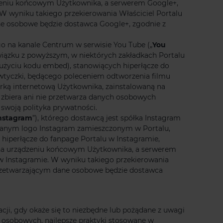
dzeniu końcowym Użytkownika, a serwerem Google+,
 wyniku takiego przekierowania Właściciel Portalu
ne osobowe będzie dostawca Google+, zgodnie z
 na kanale Centrum w serwisie You Tube („
You
związku z powyższym, w niektórych zakładkach Portalu
 użyciu kodu embed), stanowiących hiperłącze do
wtyczki, będącego poleceniem odtworzenia filmu
rką internetową Użytkownika, zainstalowaną na
 zbiera ani nie przetwarza danych osobowych
swoją polityka prywatności.
nstagram
”), którego dostawcą jest spółka Instagram
owanym logo Instagram zamieszczonym w Portalu,
 hiperłącze do fanpage Portalu w Instagramie,
 na urządzeniu końcowym Użytkownika, a serwerem
w Instagramie. W wyniku takiego przekierowania
przetwarzającym dane osobowe będzie dostawca
acji, gdy okaże się to niezbędne lub pożądane z uwagi
osobowych, najlepsze praktyki stosowane w