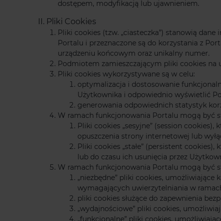
dostępem, modyfikacją lub ujawnieniem.
II. Pliki Cookies
Pliki cookies (tzw. „ciasteczka”) stanowią da
Portalu i przeznaczone są do korzystania z Port
urządzeniu końcowym oraz unikalny numer.
Podmiotem zamieszczającym pliki cookies na u
Pliki cookies wykorzystywane są w celu:
optymalizacja i dostosowanie funkcjonal
Użytkownika i odpowiednio wyświetlić P
generowania odpowiednich statystyk korz
W ramach funkcjonowania Portalu mogą być st
Pliki cookies „sesyjne” (session cookie
opuszczenia strony internetowej lub wył
Pliki cookies „stałe” (persistent cookie
lub do czasu ich usunięcia przez Użytkow
W ramach funkcjonowania Portalu mogą być st
„niezbędne” pliki cookies, umożliwiające
wymagających uwierzytelniania w ramach
pliki cookies służące do zapewnienia be
„wydajnościowe” pliki cookies, umożliwiaj
„funkcjonalne” pliki cookies, umożliwiają