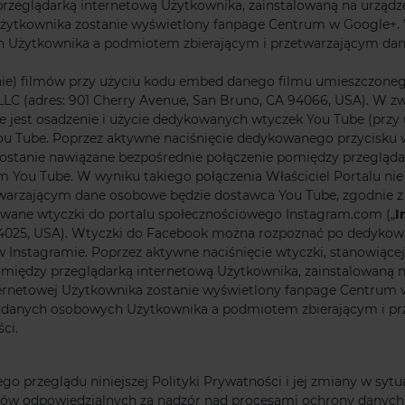
przeglądarką internetową Użytkownika, zainstalowaną na urzą
żytkownika zostanie wyświetlony fanpage Centrum w Google+. W
ch Użytkownika a podmiotem zbierającym i przetwarzającym da
ie) filmów przy użyciu kodu embed danego filmu umieszczonego
 LLC (adres: 901 Cherry Avenue, San Bruno, CA 94066, USA). W 
e jest osadzenie i użycie dedykowanych wtyczek You Tube (przy
u Tube. Poprzez aktywne naciśnięcie dedykowanego przycisku 
ostanie nawiązane bezpośrednie połączenie pomiędzy przegląda
You Tube. W wyniku takiego połączenia Właściciel Portalu nie
arzającym dane osobowe będzie dostawca You Tube, zgodnie z 
wane wtyczki do portalu społecznościowego Instagram.com („
I
A 94025, USA). Wtyczki do Facebook można rozpoznać po dedyk
 Instagramie. Poprzez aktywne naciśnięcie wtyczki, stanowiącej
pomiędzy przeglądarką internetową Użytkownika, zainstalowaną
ernetowej Użytkownika zostanie wyświetlony fanpage Centrum 
arza danych osobowych Użytkownika a podmiotem zbierającym i 
ci.
go przeglądu niniejszej Polityki Prywatności i jej zmiany w sytu
nów odpowiedzialnych za nadzór nad procesami ochrony danych 