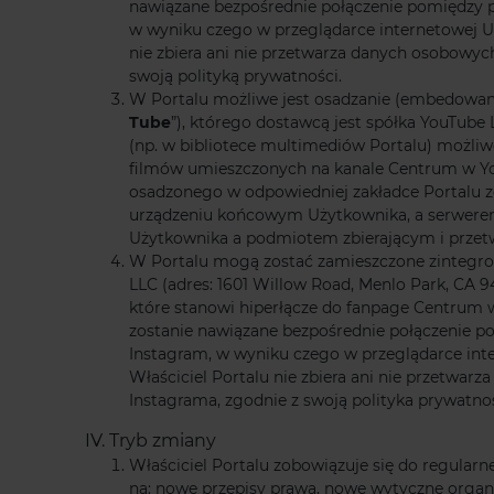
nawiązane bezpośrednie połączenie pomiędzy 
w wyniku czego w przeglądarce internetowej U
nie zbiera ani nie przetwarza danych osobowy
swoją polityką prywatności.
W Portalu możliwe jest osadzanie (embedowan
Tube
”), którego dostawcą jest spółka YouTube
(np. w bibliotece multimediów Portalu) możliw
filmów umieszczonych na kanale Centrum w Yo
osadzonego w odpowiedniej zakładce Portalu z
urządzeniu końcowym Użytkownika, a serwerem 
Użytkownika a podmiotem zbierającym i przetw
W Portalu mogą zostać zamieszczone zintegro
LLC (adres: 1601 Willow Road, Menlo Park, C
które stanowi hiperłącze do fanpage Centrum w
zostanie nawiązane bezpośrednie połączenie 
Instagram, w wyniku czego w przeglądarce int
Właściciel Portalu nie zbiera ani nie przetw
Instagrama, zgodnie z swoją polityka prywatnoś
IV. Tryb zmiany
Właściciel Portalu zobowiązuje się do regularne
na: nowe przepisy prawa, nowe wytyczne orga