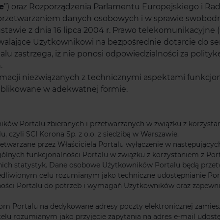
e
”) oraz Rozporządzenia Parlamentu Europejskiego i Rady
 przetwarzaniem danych osobowych i w sprawie swobodn
ustawie z dnia 16 lipca 2004 r. Prawo telekomunikacyjne (
walające Użytkownikowi na bezpośrednie dotarcie do se
alu zastrzega, iż nie ponosi odpowiedzialności za polit
.
ormacji niezwiązanych z technicznymi aspektami funkcjo
publikowane w adekwatnej formie.
w Portalu zbieranych i przetwarzanych w związku z korzystanie
, czyli SCI Korona Sp. z o.o. z siedzibą w Warszawie.
warzane przez Właściciela Portalu wyłączenie w następujących
gólnych funkcjonalności Portalu w związku z korzystaniem z Po
ch statystyk. Dane osobowe Użytkowników Portalu będą przetwa
rawiedliwionym celu rozumianym jako techniczne udostępnianie Po
lności Portalu do potrzeb i wymagań Użytkowników oraz zapewn
 Portalu na dedykowane adresy poczty elektronicznej zamieszczon
elu rozumianym jako przyjęcie zapytania na adres e-mail udost