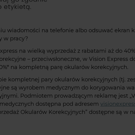
aniu wiadomości na telefonie albo odsuwać ekran 
zy w pracy?
 Express na wielką wyprzedaż z rabatami aż do 40%
rekcyjne – przeciwsłoneczne, w Vision Express do
40%* na kompletną parę okularów korekcyjnych.
ie kompletnej pary okularów korekcyjnych (tj. ze
kcyjne są wyrobem medycznym do korygowania wa
nymi. Podmiotem prowadzącym reklamę jest „Visio
w medycznych dostępna pod adresem
visionexpress
przedaż Okularów Korekcyjnych” dostępne są w n