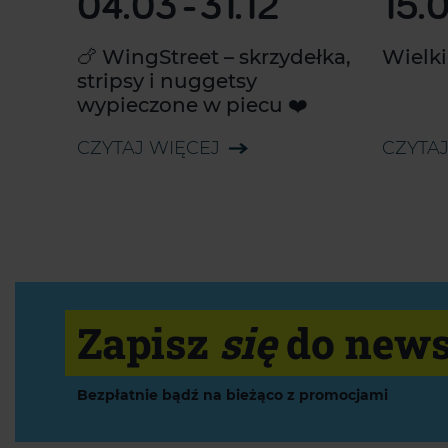
04.03
-
31.12
15.
🍗 WingStreet – skrzydełka,
Wielki
stripsy i nuggetsy
wypieczone w piecu ❤️
CZYTAJ WIĘCEJ
CZYTAJ
Zapisz
się
do news
Bezpłatnie bądź na bieżąco z promocjami