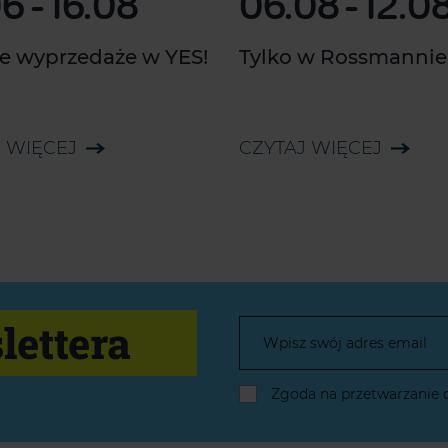
06
-
16.08
06.08
-
12.0
e wyprzedaże w YES!
Tylko w Rossmannie
 WIĘCEJ
CZYTAJ WIĘCEJ
lettera
Zgoda na przetwarzanie