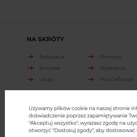
NA SKRÓTY
Restauracje
Promocje
Rozrywka
Wydarzenia
Usługi
Plan CH/Dojazd
Sklepy
Udogodnienia
Misja: Koroniasty
Informacje i
Używamy plików cookie na naszej stronie in
kontakt
doświadczenie poprzez zapamiętywanie Twoich
"Akceptuj wszystko", wyrażasz zgodę na uż
otworzyć "Dostosuj zgody", aby dostosować u