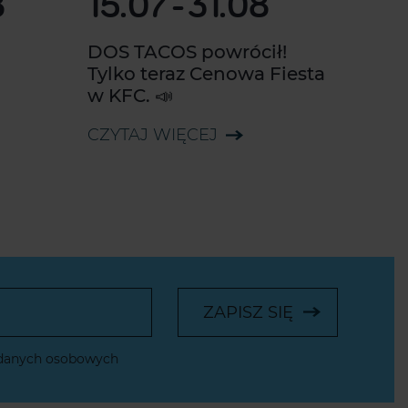
8
15.07
-
31.08
DOS TACOS powrócił!
Tylko teraz Cenowa Fiesta
w KFC. 📣
CZYTAJ WIĘCEJ
ZAPISZ SIĘ
 danych osobowych