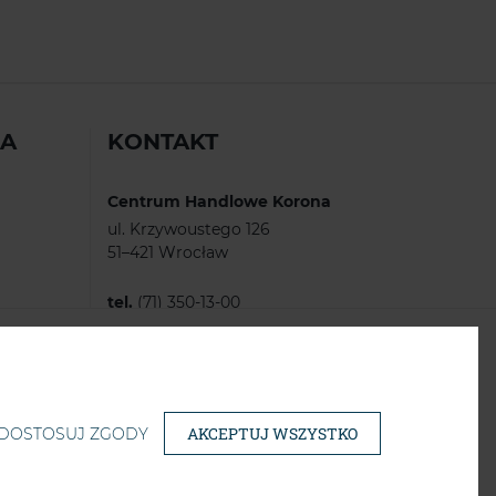
IA
KONTAKT
Centrum Handlowe Korona
ul. Krzywoustego 126
51–421 Wrocław
tel.
(71) 350-13-00
e-mail:
korona@scfinance.pl
AKCEPTUJ WSZYSTKO
DOSTOSUJ ZGODY