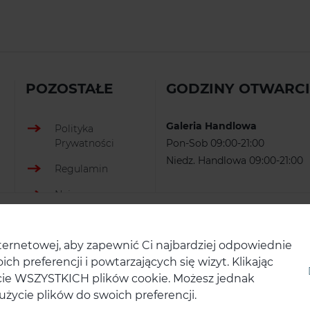
POZOSTAŁE
GODZINY OTWARC
Galeria Handlowa
Polityka
Prywatności
Pon-Sob 09:00-21:00
Niedz. Handlowa 09:00-21:00
Regulamin
Najem
Oferty pracy
ternetowej, aby zapewnić Ci najbardziej odpowiednie
EKO
 preferencji i powtarzających się wizyt. Klikając
Godziny ciszy
ycie WSZYSTKICH plików cookie. Możesz jednak
życie plików do swoich preferencji.